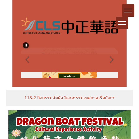
跳
到
主
要
內
容
區
113-2 กิจกรรมสัมผัสวัฒนธรรมเทศกาลเรือมังกร