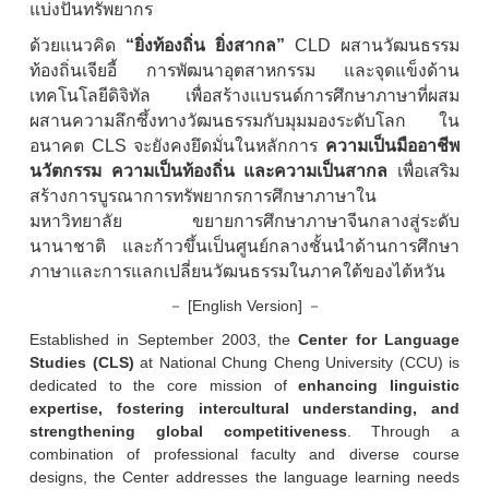
แบ่งปันทรัพยากร
ด้วยแนวคิด
“ยิ่งท้องถิ่น ยิ่งสากล”
CLD ผสานวัฒนธรรม
ท้องถิ่นเจียอี้ การพัฒนาอุตสาหกรรม และจุดแข็งด้าน
เทคโนโลยีดิจิทัล เพื่อสร้างแบรนด์การศึกษาภาษาที่ผสม
ผสานความลึกซึ้งทางวัฒนธรรมกับมุมมองระดับโลก ใน
อนาคต CLS จะยังคงยึดมั่นในหลักการ
ความเป็นมืออาชีพ
นวัตกรรม ความเป็นท้องถิ่น และความเป็นสากล
เพื่อเสริม
สร้างการบูรณาการทรัพยากรการศึกษาภาษาใน
มหาวิทยาลัย ขยายการศึกษาภาษาจีนกลางสู่ระดับ
นานาชาติ และก้าวขึ้นเป็นศูนย์กลางชั้นนำด้านการศึกษา
ภาษาและการแลกเปลี่ยนวัฒนธรรมในภาคใต้ของไต้หวัน
－ [English Version] －
Established in September 2003, the
Center for Language
Studies (CLS)
at National Chung Cheng University (CCU) is
dedicated to the core mission of
enhancing linguistic
expertise, fostering intercultural understanding, and
strengthening global competitiveness
. Through a
combination of professional faculty and diverse course
designs, the Center addresses the language learning needs