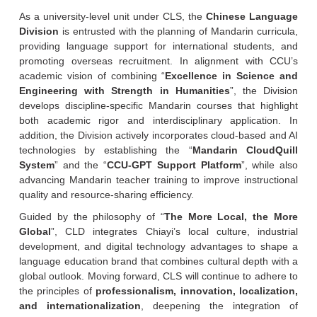
As a university-level unit under CLS, the
Chinese Language
Division
is entrusted with the planning of Mandarin curricula,
providing language support for international students, and
promoting overseas recruitment. In alignment with CCU’s
academic vision of combining “
Excellence in Science and
Engineering with Strength in Humanities
”, the Division
develops discipline-specific Mandarin courses that highlight
both academic rigor and interdisciplinary application. In
addition, the Division actively incorporates cloud-based and AI
technologies by establishing the “
Mandarin CloudQuill
System
” and the “
CCU-GPT Support Platform
”, while also
advancing Mandarin teacher training to improve instructional
quality and resource-sharing efficiency.
Guided by the philosophy of “
The More Local, the More
Global
”, CLD integrates Chiayi’s local culture, industrial
development, and digital technology advantages to shape a
language education brand that combines cultural depth with a
global outlook. Moving forward, CLS will continue to adhere to
the principles of
professionalism, innovation, localization,
and internationalization
, deepening the integration of