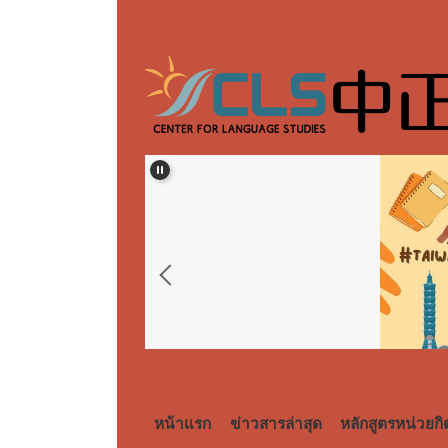
跳
到
主
要
內
容
區
หน้าแรก
ข่าวสารล่าสุด
หลักสูตรหน่วยกิ