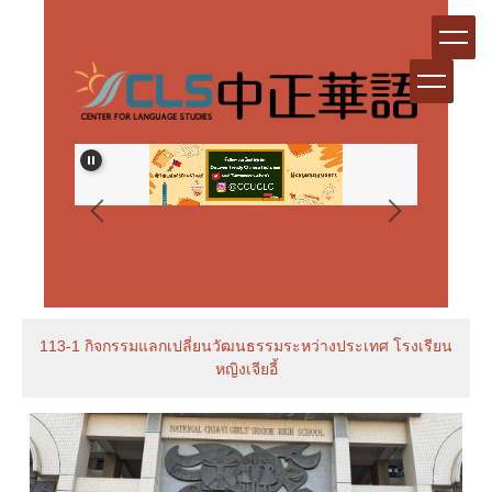
跳
到
主
要
內
容
區
生資格審
113-1 กิจกรรมแลกเปลี่ยนวัฒนธรรมระหว่างประเทศ โรงเรียน
หญิงเจียอี้