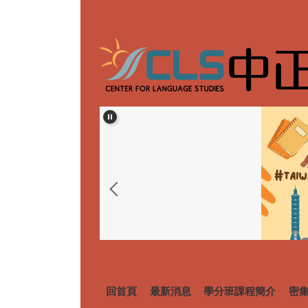
跳
到
主
要
內
容
區
回首頁
最新消息
學分班課程簡介
密