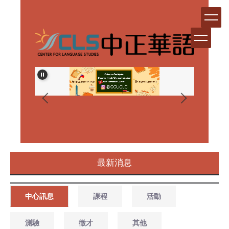
跳
到
主
要
內
容
區
生資格審
最新消息
中心訊息
課程
活動
測驗
徵才
其他