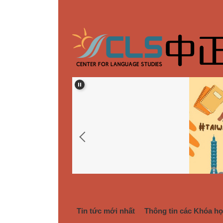
跳
到
主
要
內
容
區
Tin tức mới nhất
Thông tin các Khóa họ