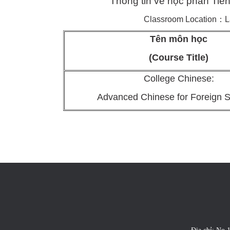
Thông tin về học phần Tiến
Classroom Location：Lan
Tên môn học
(Course Title)
College Chinese:
Advanced Chinese for Foreign S