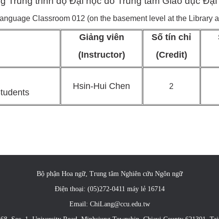
g Trung trình độ Đại học do Trung tâm Giáo dục Đạ
guage Classroom 012 (on the basement level at the Library an
Giảng viên
Số tín chỉ
(Instructor)
(Credit)
Hsin-Hui Chen
2
tudents
Bộ phận Hoa ngữ, Trung tâm Nghiên cứu Ngôn ngữ
Điện thoại: (05)272-0411 máy lẻ 16714
Email: ChiLang@ccu.edu.tw