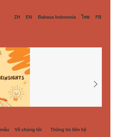
ZH
EN
Bahasa Indonesia
ไทย
FB
 mẫu
Về chúng tôi
Thông tin liên hệ