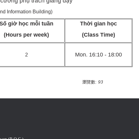
i cương phụ trách giảng dạy
d Information Building)
Số giờ học mỗi tuần
Thời gian học
(Hours per week)
(Class Time)
Mon. 16:10 - 18:00
2
瀏覽數:
93