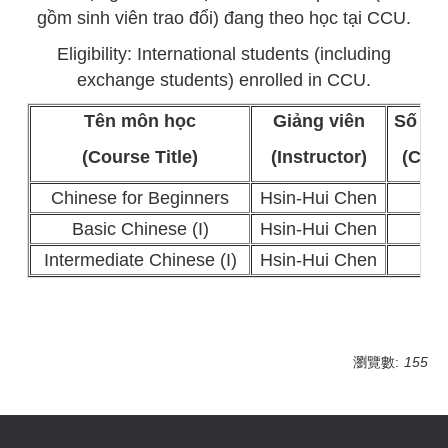
gồm sinh viên trao đổi) đang theo học tại CCU.
Eligibility: International students (including
exchange students) enrolled in CCU.
Tên môn học
Giảng viên
Số tín
(Course Title)
(Instructor)
(Cred
Chinese for Beginners
Hsin-Hui Chen
3
Basic Chinese (I)
Hsin-Hui Chen
2
Intermediate Chinese (I)
Hsin-Hui Chen
2
瀏覽數:
155