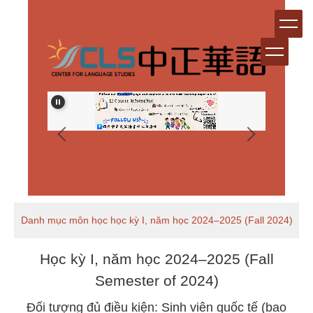
跳
到
主
要
內
容
區
Danh mục môn học học kỳ I, năm học 2024–2025 (Fall 2024)
Học kỳ I, năm học 2024–2025 (Fall
Semester of 2024)
Đối tượng đủ điều kiện: Sinh viên quốc tế (bao